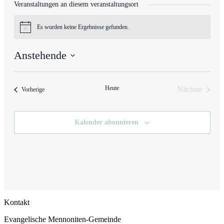
Veranstaltungen an diesem veranstaltungsort
Es wurden keine Ergebnisse gefunden.
Hinweis
Anstehende
Datum
wählen.
Heute
Nächste
Veranstaltungen
Vorherige
Veranstalt
Kalender abonnieren
Kontakt
Evangelische Mennoniten-Gemeinde