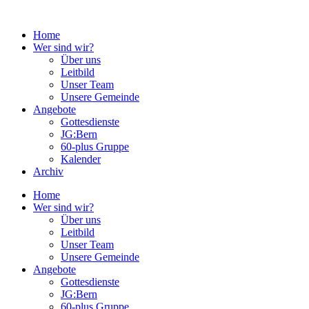
Zum
Inhalt
Home
springen
Wer sind wir?
Über uns
Leitbild
Unser Team
Unsere Gemeinde
Angebote
Gottesdienste
JG:Bern
60-plus Gruppe
Kalender
Archiv
Home
Wer sind wir?
Über uns
Leitbild
Unser Team
Unsere Gemeinde
Angebote
Gottesdienste
JG:Bern
60-plus Gruppe