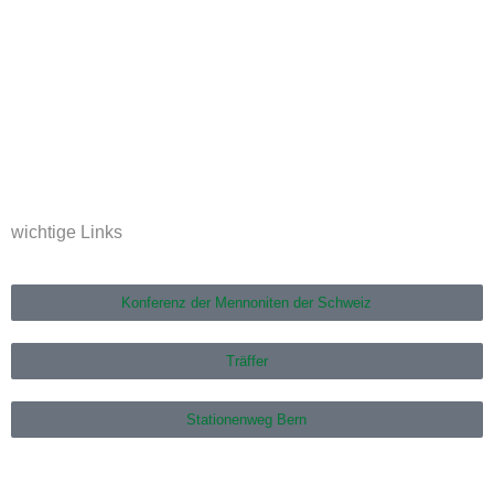
wichtige Links
Konferenz der Mennoniten der Schweiz
Träffer
Stationenweg Bern