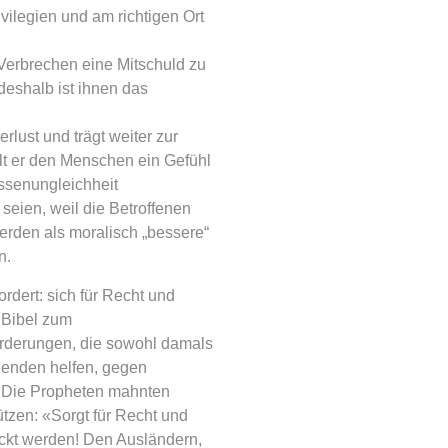
vilegien und am richtigen Ort
Verbrechen eine Mitschuld zu
deshalb ist ihnen das
lust und trägt weiter zur
elt er den Menschen ein Gefühl
assenungleichheit
seien, weil die Betroffenen
rden als moralisch „bessere“
n.
ordert: sich für Recht und
 Bibel zum
rderungen, die sowohl damals
denden helfen, gegen
. Die Propheten mahnten
zen: «Sorgt für Recht und
ückt werden! Den Ausländern,