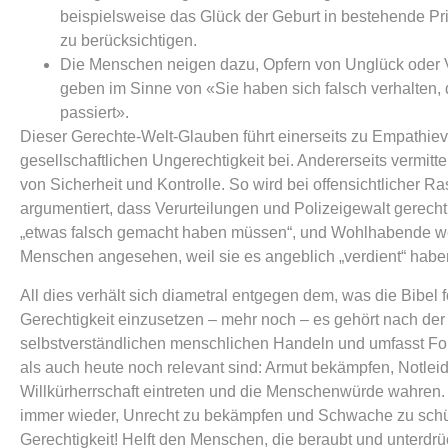
beispielsweise das Glück der Geburt in bestehende Pri
zu berücksichtigen.
Die Menschen neigen dazu, Opfern von Unglück oder 
geben im Sinne von «Sie haben sich falsch verhalten, 
passiert».
Dieser Gerechte-Welt-Glauben führt einerseits zu Empathiever
gesellschaftlichen Ungerechtigkeit bei. Andererseits vermitt
von Sicherheit und Kontrolle. So wird bei offensichtlicher R
argumentiert, dass Verurteilungen und Polizeigewalt gerecht 
„etwas falsch gemacht haben müssen“, und Wohlhabende we
Menschen angesehen, weil sie es angeblich „verdient“ habe
All dies verhält sich diametral entgegen dem, was die Bibel f
Gerechtigkeit einzusetzen – mehr noch – es gehört nach der
selbstverständlichen menschlichen Handeln und umfasst Fo
als auch heute noch relevant sind: Armut bekämpfen, Notlei
Willkürherrschaft eintreten und die Menschenwürde wahren
immer wieder, Unrecht zu bekämpfen und Schwache zu schüt
Gerechtigkeit! Helft den Menschen, die beraubt und unterdr