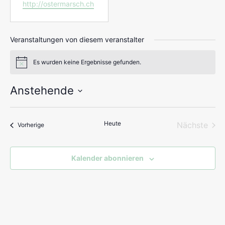
Webseite
http://ostermarsch.ch
Veranstaltungen von diesem veranstalter
Es wurden keine Ergebnisse gefunden.
Hinweis
Anstehende
Datum
wählen.
Heute
Vera
Nächste
Veranstaltungen
Vorherige
Kalender abonnieren