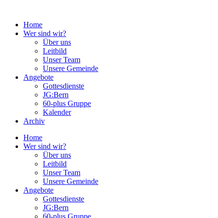
Zum
Inhalt
Home
springen
Wer sind wir?
Über uns
Leitbild
Unser Team
Unsere Gemeinde
Angebote
Gottesdienste
JG:Bern
60-plus Gruppe
Kalender
Archiv
Home
Wer sind wir?
Über uns
Leitbild
Unser Team
Unsere Gemeinde
Angebote
Gottesdienste
JG:Bern
60-plus Gruppe