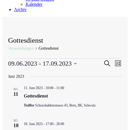
Kalender
Archiv
Gottesdienst
Veranstaltungen
Gottesdienst
Veranstaltungen
Veranstal
Veran
09.06.2023
 - 
17.09.2023
Suche
Liste
Ansic
Suche
Datum
Navig
wählen.
Juni 2023
und
Ansichten
11. Juni 2023 - 10:00
-
11:00
SO.
Navigati
11
Gottesdienst
Träffer
Schosshaldenstrasse 43, Bern, BE, Schweiz
SO.
18. Juni 2023 - 17:00
-
20:00
18